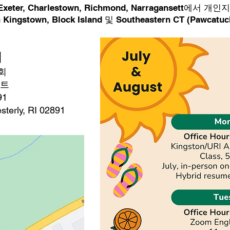
, Exeter, Charlestown, Richmond, Narragansett
 Kingstown, Block Island 및 Southeastern CT (Pawcatuc
Regula
치
starts T
회
리트
91
근
erly, RI 02891
월요일~금요일
일대일 과외
회화 수업
월요일~목요일 오전 9시
무