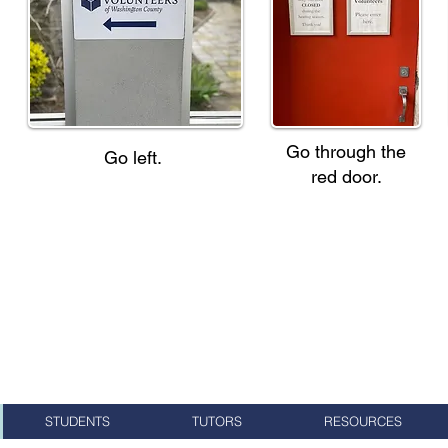
Go through the
Go left.
red door.
STUDENTS
TUTORS
RESOURCES