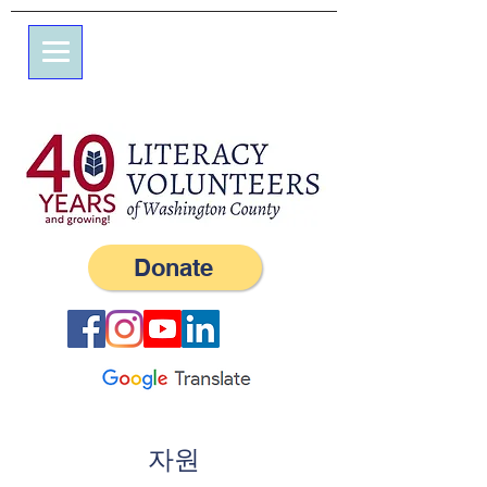
7 엘름 스트리트
사서함 245
서부, RI 02891
(401) 596-9411
Donate
자원