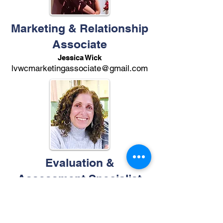
Marketing & Relationship
Associate
Jessica Wick
lvwcmarketingassociate@gmail.com
Evaluation &
Assessment Specialist
Tonya Bilotti
lvwctbstaff@gmail.com